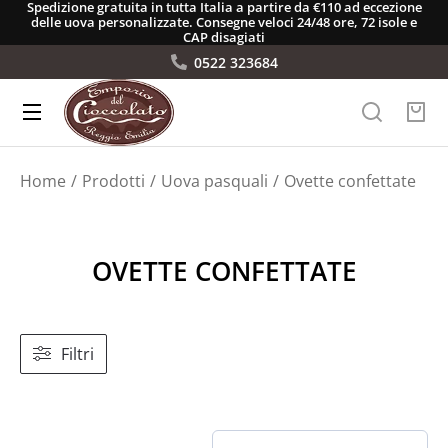
Spedizione gratuita in tutta Italia a partire da €110 ad eccezione
delle uova personalizzate. Consegne veloci 24/48 ore, 72 isole e
CAP disagiati
0522 323684
Tu sei qui:
Home
Prodotti
Uova pasquali
Ovette confettate
OVETTE CONFETTATE
Filtri