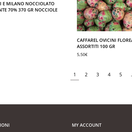
I E MILANO NOCCIOLATO
TE 70% 370 GR NOCCIOLE
CAFFAREL OVICINI FLOREA
ASSORTITI 100 GR
5,50
€
1
2
3
4
5
IONI
MY ACCOUNT