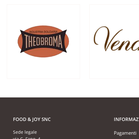
FOOD & JOY SNC
INFORMAZ
Sede legale
Pagamenti
via C. Fano, 4