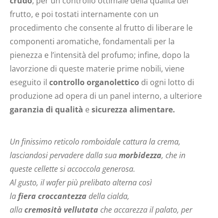
crudo
, per un controllo ottimale della qualità del
frutto, e poi tostati internamente con un
procedimento che consente al frutto di liberare le
componenti aromatiche, fondamentali per la
pienezza e l’intensità del profumo; infine, dopo la
lavorzione di queste materie prime nobili, viene
eseguito il
controllo organolettico
di ogni lotto di
produzione ad opera di un panel interno, a ulteriore
garanzia di qualità
e
sicurezza alimentare.
Un finissimo reticolo romboidale cattura la crema,
lasciandosi pervadere dalla sua
morbidezza
, che in
queste cellette si accoccola generosa.
Al gusto, il wafer più prelibato alterna così
la
fiera croccantezza
della cialda,
alla
cremosità
vellutata
che accarezza il palato, per