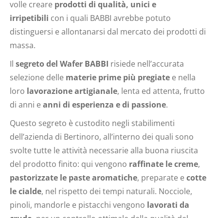
volle
creare
prodotti di qualità, unici e
irripetibili
con i quali BABBI avrebbe potuto
distinguersi e allontanarsi dal mercato dei prodotti di
massa.
Il
segreto del Wafer BABBI
risiede nell’accurata
selezione delle
materie prime più pregiate
e nella
loro
lavorazione artigianale
, lenta ed attenta, frutto
di anni e
anni di esperienza e di passione
.
Questo segreto è custodito negli stabilimenti
dell’azienda di Bertinoro, all’interno dei quali sono
svolte tutte le attività necessarie alla buona riuscita
del prodotto finito: qui vengono
raffinate le creme
,
pastorizzate le paste aromatiche
, preparate e
cotte
le cialde
, nel rispetto dei tempi naturali. Nocciole,
pinoli, mandorle e pistacchi vengono
lavorati da