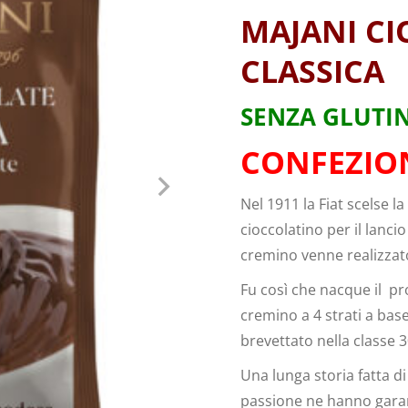
MAJANI CI
CLASSICA
SENZA GLUTI
CONFEZION
Nel 1911 la Fiat scelse l
cioccolatino per il lanci
cremino venne realizzato 
Fu così che nacque il pr
cremino a 4 strati a bas
brevettato nella classe 3
Una lunga storia fatta 
passione ne hanno garant