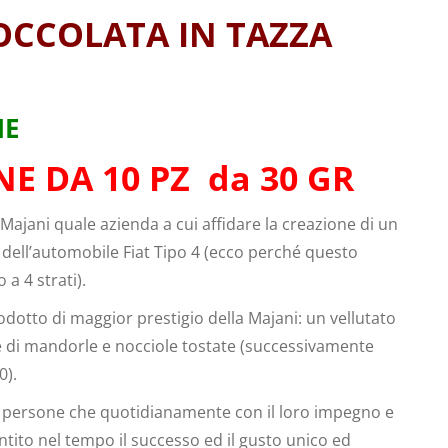
OCCOLATA IN TAZZA
NE
E DA 10 PZ da 30 GR
a Majani quale azienda a cui affidare la creazione di un
o dell’automobile Fiat Tipo 4 (ecco perché questo
a 4 strati).
odotto di maggior prestigio della Majani: un vellutato
e di mandorle e nocciole tostate (successivamente
0).
di persone che quotidianamente con il loro impegno e
ito nel tempo il successo ed il gusto unico ed