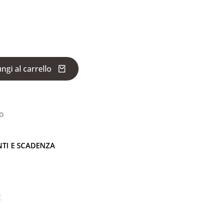
ngi al carrello
no
NTI E SCADENZA
E