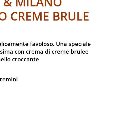
I & MILANO
O CREME BRULE
icemente favoloso. Una speciale
lssima con crema di creme brulee
mello croccante
cremini