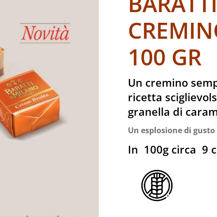
BARATT
CREMIN
100 GR
Un cremino sempl
ricetta sciglievo
granella di cara
Un esplosione di gusto
In 100g circa 9 