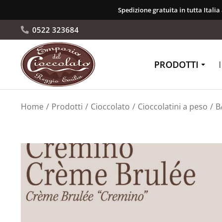
Spedizione gratuita in tutta Italia
0522 323684
PRODOTTI
Tu sei qui:
Home
Prodotti
Cioccolato
Cioccolatini a peso
B