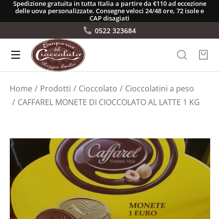
Spedizione gratuita in tutta Italia a partire da €110 ad eccezione
delle uova personalizzate. Consegne veloci 24/48 ore, 72 isole e
CAP disagiati
0522 323684
Tu sei qui:
Home
Prodotti
Cioccolato
Cioccolatini a peso
CAFFAREL MONETE DI CIOCCOLATO AL LATTE 1 KG