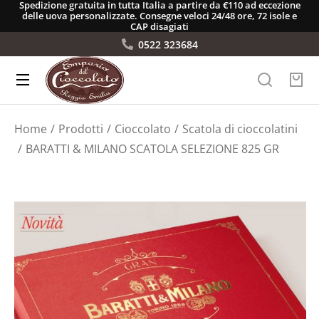
Spedizione gratuita in tutta Italia a partire da €110 ad eccezione
delle uova personalizzate. Consegne veloci 24/48 ore, 72 isole e
CAP disagiati
0522 323684
Tu sei qui:
Home
Prodotti
Cioccolato
Scatola di cioccolatini
BARATTI & MILANO SCATOLA SELEZIONE 825 GR