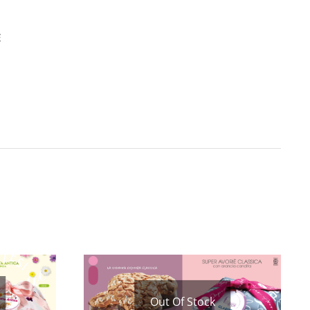
E
Out Of Stock