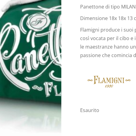
Panettone di tipo MILA
Dimensione 18x 18x 13 
Flamigni produce i suoi 
così vocata per il cibo e 
le maestranze hanno una 
passione che comincia dal
Esaurito