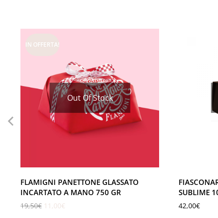
IN OFFERTA!
Out Of Stock
FLAMIGNI PANETTONE GLASSATO
FIASCONA
INCARTATO A MANO 750 GR
SUBLIME 1
19,50
€
11,00
€
42,00
€