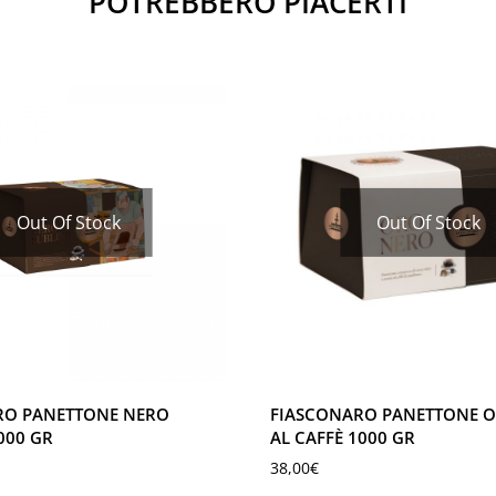
POTREBBERO PIACERTI
Out Of Stock
Out Of Stock
RO PANETTONE NERO
FIASCONARO PANETTONE 
000 GR
AL CAFFÈ 1000 GR
38,00
€