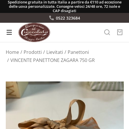
Spedizione gratuita in tutta Italia a partire da €110 ad eccezione
delle uova personalizzate. Consegne veloci 24/48 ore, 72 isole e
CAP disagiati
0522 323684
Tu sei qui:
Home
Prodotti
Lievitati
Panettoni
VINCENTE PANETTONE ZAGARA 750 GR